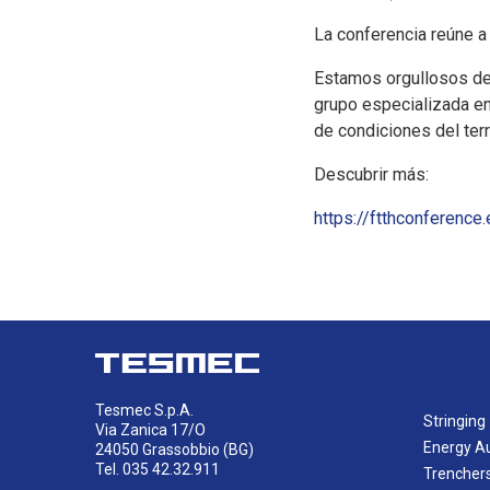
La conferencia reúne a 
Estamos orgullosos de 
grupo especializada en
de condiciones del ter
Descubrir más:
https://ftthconference
Tesmec S.p.A.
Stringing
Via Zanica 17/O
Energy A
24050 Grassobbio (BG)
Tel. 035 42.32.911
Trencher