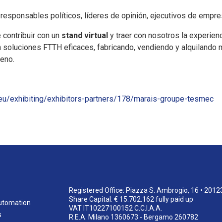
responsables políticos, líderes de opinión, ejecutivos de empres
contribuir con un
stand virtual
y traer con nosotros la experie
 soluciones FTTH eficaces, fabricando, vendiendo y alquilando 
reno.
.eu/exhibiting/exhibitors-partners/178/marais-groupe-tesmec
Registered Office: Piazza S. Ambrogio, 16 • 2012
Share Capital: € 15.702.162 fully paid up
utomation
VAT IT10227100152 C.C.I.A.A.
s
R.E.A. Milano 1360673 - Bergamo 260782