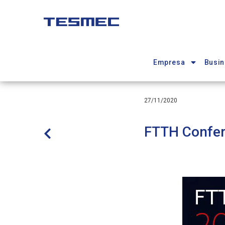
Pasar
al
contenido
Main
principal
navigation
Empresa
Busin
27/11/2020
FTTH Confe