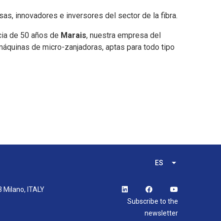
as, innovadores e inversores del sector de la fibra.
ncia de 50 años de
Marais
, nuestra empresa del
máquinas de micro-zanjadoras, aptas para todo tipo
ES
Lista adicional
3 Milano, ITALY
Subscribe to the
newsletter