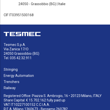
24050 - Grassobbio (BG) | Italie
CIF IT03951500168
Tesmec S.p.A.
Via Zanica 17/O
24050 Grassobbio (BG)
Tel. 035 42.32.911
Stringing
Energy Automation
Trenchers
Railway
Registered Office: Piazza S. Ambrogio, 16 • 20123 Milano, ITALY
Share Capital: € 15.702.162 fully paid up
VAT IT10227100152 C.C.I.A.A.
R.E.A. Milano 1360673 - Bergamo 260782