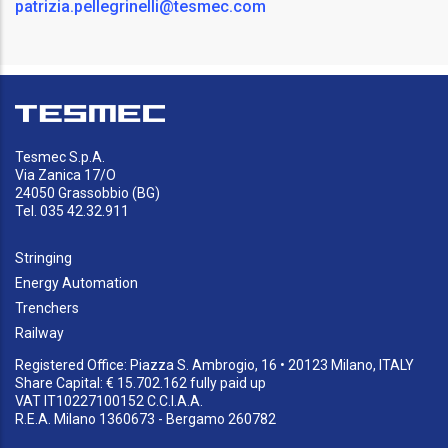
patrizia.pellegrinelli@tesmec.com
Tesmec S.p.A.
Via Zanica 17/O
24050 Grassobbio (BG)
Tel. 035 42.32.911
Stringing
Energy Automation
Trenchers
Railway
Registered Office: Piazza S. Ambrogio, 16 • 20123 Milano, ITALY
Share Capital: € 15.702.162 fully paid up
VAT IT10227100152 C.C.I.A.A.
R.E.A. Milano 1360673 - Bergamo 260782