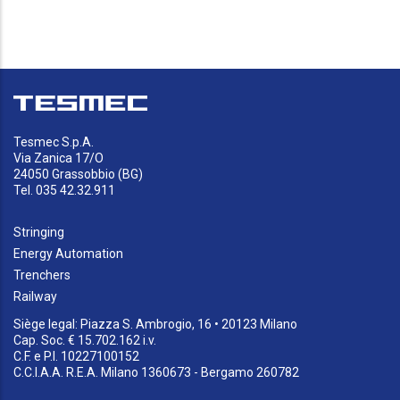
Tesmec S.p.A.
Via Zanica 17/O
24050 Grassobbio (BG)
Tel. 035 42.32.911
Stringing
Energy Automation
Trenchers
Railway
Siège legal: Piazza S. Ambrogio, 16 • 20123 Milano
Cap. Soc. € 15.702.162 i.v.
C.F. e P.I. 10227100152
C.C.I.A.A. R.E.A. Milano 1360673 - Bergamo 260782