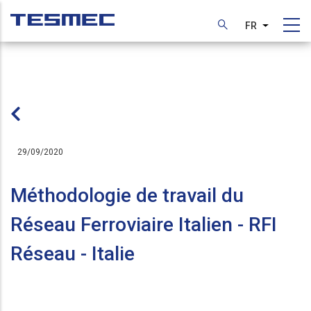
Aller
au
FR
Lister les
contenu
principal
29/09/2020
Méthodologie de travail du
Réseau Ferroviaire Italien - RFI
Réseau - Italie