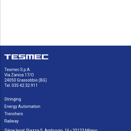
Tesmec S.p.A.
Via Zanica 17/O
24050 Grassobbio (BG)
Tel. 035 42.32.911
Stringing
Energy Automation
Trenchers
Railway
Siège legal: Piazza S. Ambrogio, 16 • 20123 Milano