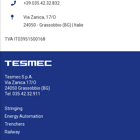
+39.035.42.32.832
Via Zanica, 17/O
24050 - Grassobbio (BG) | Italie
TVA IT03951500168
Tesmec S.p.A.
Via Zanica 17/O
24050 Grassobbio (BG)
Tel. 035 42.32.911
Stringing
Energy Automation
Trenchers
Railway