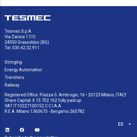
Tesmec S.p.A.
Via Zanica 17/O
24050 Grassobbio (BG)
Tel. 035 42.32.911
Stringing
Energy Automation
Trenchers
Railway
Registered Office: Piazza S. Ambrogio, 16 • 20123 Milano, ITALY
Share Capital: € 15.702.162 fully paid up
VAT IT10227100152 C.C.I.A.A.
R.E.A. Milano 1360673 - Bergamo 260782
ES
Lis