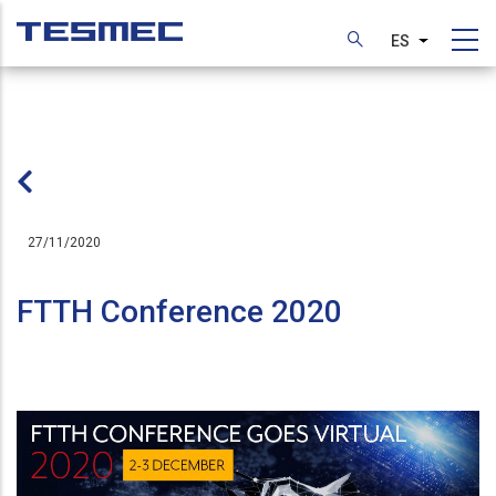
Pasar
al
ES
Lista adic
contenido
principal
27/11/2020
FTTH Conference 2020