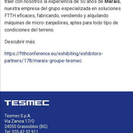
traer con nosotros la experiencia de 50 años de
Marais
,
nuestra empresa del grupo especializada en soluciones
FTTH eficaces, fabricando, vendiendo y alquilando
máquinas de micro-zanjadoras, aptas para todo tipo de
condiciones del terreno.
Descubrir más:
https://ftthconference.eu/exhibiting/exhibitors-
partners/178/marais-groupe-tesmec
Tesmec S.p.A.
Via Zanica 17/O
24050 Grassobbio (BG)
Tel. 035 42.32.911