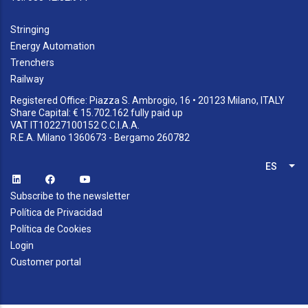
Stringing
Energy Automation
Trenchers
Railway
Registered Office: Piazza S. Ambrogio, 16 • 20123 Milano, ITALY
Share Capital: € 15.702.162 fully paid up
VAT IT10227100152 C.C.I.A.A.
R.E.A. Milano 1360673 - Bergamo 260782
ES
Lis
Subscribe to the newsletter
Política de Privacidad
Política de Cookies
Login
Customer portal