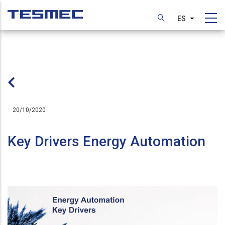
Pasar
al
ES
Lista adic
contenido
principal
20/10/2020
Key Drivers Energy Automation