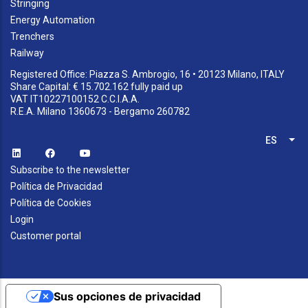
Stringing
Energy Automation
Trenchers
Railway
Registered Office: Piazza S. Ambrogio, 16 • 20123 Milano, ITALY
Share Capital: € 15.702.162 fully paid up
VAT IT10227100152 C.C.I.A.A.
R.E.A. Milano 1360673 - Bergamo 260782
ES
Lis
Subscribe to the newsletter
Política de Privacidad
Política de Cookies
Login
Customer portal
Sus opciones de privacidad