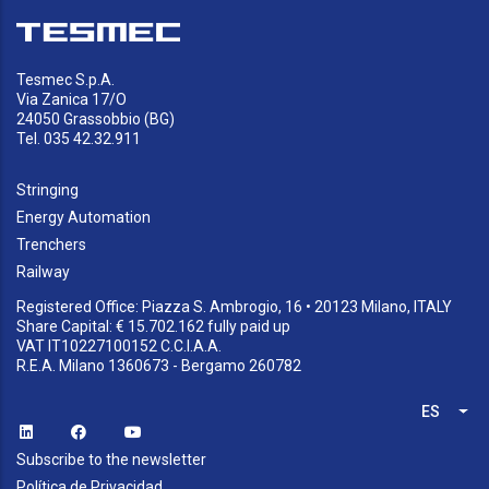
Tesmec S.p.A.
Via Zanica 17/O
24050 Grassobbio (BG)
Tel. 035 42.32.911
Stringing
Energy Automation
Trenchers
Railway
Registered Office: Piazza S. Ambrogio, 16 • 20123 Milano, ITALY
Share Capital: € 15.702.162 fully paid up
VAT IT10227100152 C.C.I.A.A.
R.E.A. Milano 1360673 - Bergamo 260782
ES
Lis
Subscribe to the newsletter
Política de Privacidad