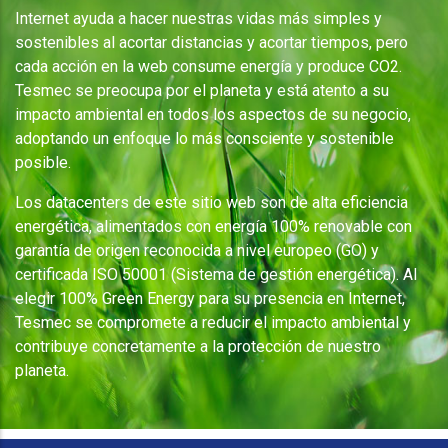
Internet ayuda a hacer nuestras vidas más simples y
sostenibles al acortar distancias y acortar tiempos, pero
cada acción en la web consume energía y produce CO2.
Tesmec se preocupa por el planeta y está atento a su
impacto ambiental en todos los aspectos de su negocio,
adoptando un enfoque lo más consciente y sostenible
posible.
Los datacenters de este sitio web son de alta eficiencia
energética, alimentados con energía 100% renovable con
garantía de origen reconocida a nivel europeo (GO) y
certificada ISO 50001 (Sistema de gestión energética). Al
elegir 100% Green Energy para su presencia en Internet,
Tesmec se compromete a reducir el impacto ambiental y
contribuye concretamente a la protección de nuestro
planeta.