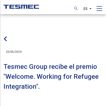
Pasar
al
ES
Lista adic
contenido
principal
20/06/2024
Tesmec Group recibe el premio
"Welcome. Working for Refugee
Integration".