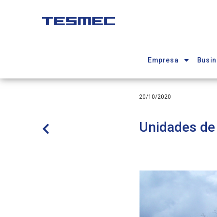
Pasar
al
contenido
Main
principal
navigation
Empresa
Busin
20/10/2020
Unidades de