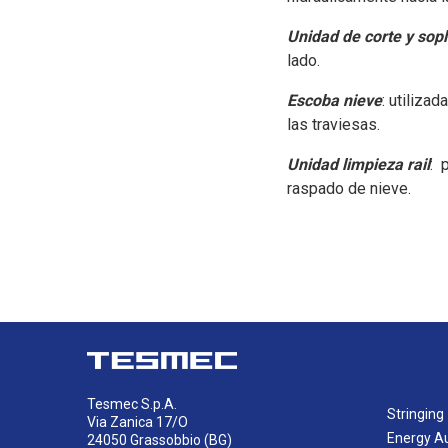
Unidad de corte y sop
lado.
Escoba nieve
: utiliza
las traviesas.
Unidad limpieza rail
: 
raspado de nieve.
Tesmec S.p.A.
Stringing
Via Zanica 17/O
Energy A
24050 Grassobbio (BG)