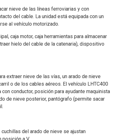
car nieve de las líneas ferroviarias y con
ontacto del cable. La unidad está equipada con un
rse al vehículo motorizado.
pal, caja motor, caja herramientas para almacenar
raer hielo del cable de la catenaria), dispositivo
a extraer nieve de las vías, un arado de nieve
carril o de los cables aéreos. El vehículo LHTC400
na con conductor, posición para ayudante maquinista
ado de nieve posterior, pantógrafo (permite sacar
l.
s cuchillas del arado de nieve se ajustan
 posición a V.