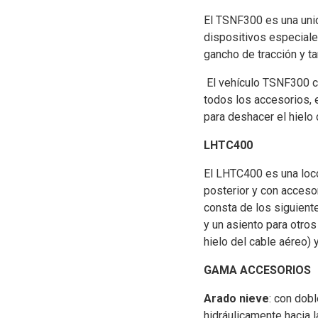
El TSNF300 es una unida
dispositivos especiales
gancho de tracción y t
El vehículo TSNF300 co
todos los accesorios, e
para deshacer el hielo 
LHTC400
El LHTC400 es una loco
posterior y con acceso
consta de los siguient
y un asiento para otros
hielo del cable aéreo) 
GAMA ACCESORIOS
Arado nieve
: con dobl
hidráulicamente hacia l