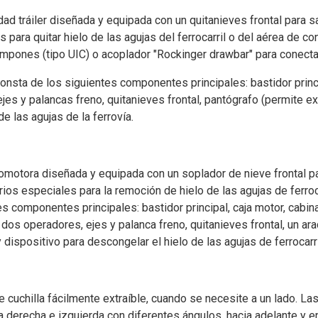
d tráiler diseñada y equipada con un quitanieves frontal para sa
 para quitar hielo de las agujas del ferrocarril o del aérea de c
ampones (tipo UIC) o acoplador "Rockinger drawbar" para conecta
nsta de los siguientes componentes principales: bastidor princi
jes y palancas freno, quitanieves frontal, pantógrafo (permite ext
de las agujas de la ferrovía.
motora diseñada y equipada con un soplador de nieve frontal par
rios especiales para la remoción de hielo de las agujas de ferro
es componentes principales: bastidor principal, caja motor, cabi
 dos operadores, ejes y palanca freno, quitanieves frontal, un ar
y dispositivo para descongelar el hielo de las agujas de ferrocarri
e cuchilla fácilmente extraíble, cuando se necesite a un lado. La
a derecha e izquierda con diferentes ángulos, hacia adelante y en