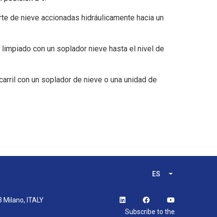
orte de nieve accionadas hidráulicamente hacia un
r limpiado con un soplador nieve hasta el nivel de
carril con un soplador de nieve o una unidad de
ES
Lista adicional
3 Milano, ITALY
Subscribe to the