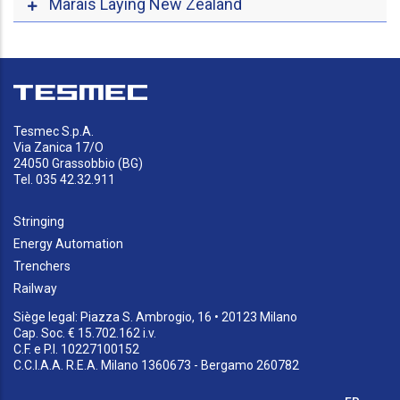
Marais Laying New Zealand
Tesmec S.p.A.
Via Zanica 17/O
24050 Grassobbio (BG)
Tel. 035 42.32.911
Stringing
Energy Automation
Trenchers
Railway
Siège legal: Piazza S. Ambrogio, 16 • 20123 Milano
Cap. Soc. € 15.702.162 i.v.
C.F. e P.I. 10227100152
C.C.I.A.A. R.E.A. Milano 1360673 - Bergamo 260782