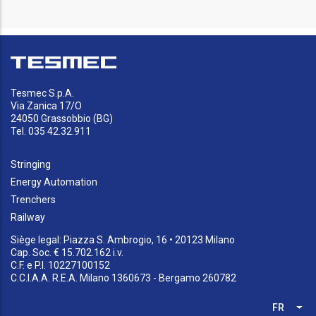
Tesmec S.p.A.
Via Zanica 17/O
24050 Grassobbio (BG)
Tel. 035 42.32.911
Stringing
Energy Automation
Trenchers
Railway
Siège legal: Piazza S. Ambrogio, 16 • 20123 Milano
Cap. Soc. € 15.702.162 i.v.
C.F. e P.I. 10227100152
C.C.I.A.A. R.E.A. Milano 1360673 - Bergamo 260782
FR
Lis