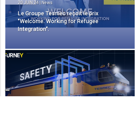
20 JUIN 24
|
News
Le Groupe Tesmec reçoit le prix
"Welcome. Working for Refugee
Integration".
12 JUIN 24
|
News
Tesmec Rail at INNOTRANS 2024