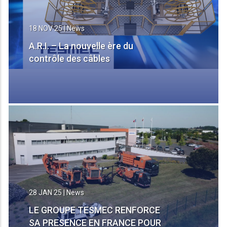
18 NOV 25
|
News
A.R.I. – La nouvelle ère du
contrôle des câbles
28 JAN 25
|
News
LE GROUPE TESMEC RENFORCE
SA PRESENCE EN FRANCE POUR