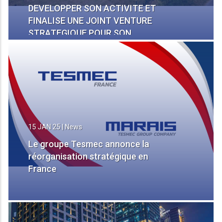
DEVELOPPER SON ACTIVITE ET
FINALISE UNE JOINT VENTURE
STRATEGIQUE POUR SON
ACTIVITE DE LOCATION
15 JAN 25
|
News
Le groupe Tesmec annonce la
réorganisation stratégique en
France