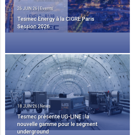
26 JUIN 26
|
Events
Tesmec Energy à la CIGRE Paris
Session 2026
18 JUIN 26
|
News
Tesmec présente UG-LINE : la
nouvelle gamme pour le segment
underground