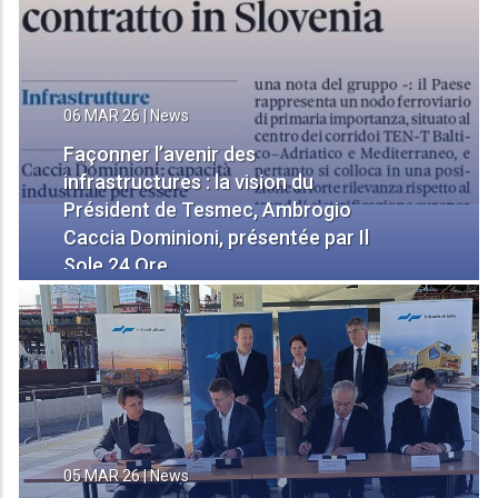
06 MAR 26
|
News
Façonner l’avenir des
infrastructures : la vision du
Président de Tesmec, Ambrogio
Caccia Dominioni, présentée par Il
Sole 24 Ore
05 MAR 26
|
News