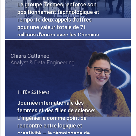
Le groupe Tesmec renforce son
positionnement technologique et
remporte deux appels d’offres
pour une valeur totale de 71
millions d’euros avec les Chemins
de fer slovènes, concernant la
fourniture de véhicules pour la
maintenance du réseau
ferroviaire
11 FÉV 26
|
News
Journée internationale des
femmes et des filles de science:
L’ingénierie comme point de
rencontre entre logique et
créativité — le témoignage de