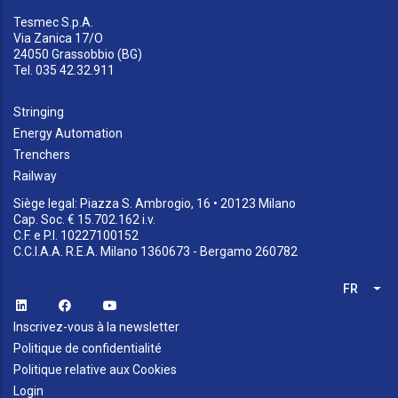
Tesmec S.p.A.
Via Zanica 17/O
24050 Grassobbio (BG)
Tel. 035 42.32.911
Stringing
Energy Automation
Trenchers
Railway
Siège legal: Piazza S. Ambrogio, 16 • 20123 Milano
Cap. Soc. € 15.702.162 i.v.
C.F. e P.I. 10227100152
C.C.I.A.A. R.E.A. Milano 1360673 - Bergamo 260782
FR
Lis
Inscrivez-vous à la newsletter
Politique de confidentialité
Politique relative aux Cookies
Login