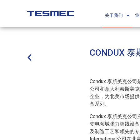
Main
跳
navigation
转
关于我们
业
到
主
要
内
CONDUX 
容
Condux 泰斯美克公司是由美
公司和意大利泰斯美克
企业，为北美市场提供
备系列。
Condux 泰斯美克
变电领域张力架线设备
及制造工艺和领先的专有
International公