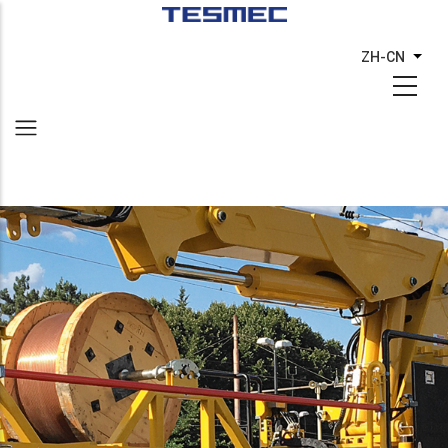
跳
转
ZH-CN
列出
到
主
要
内
容