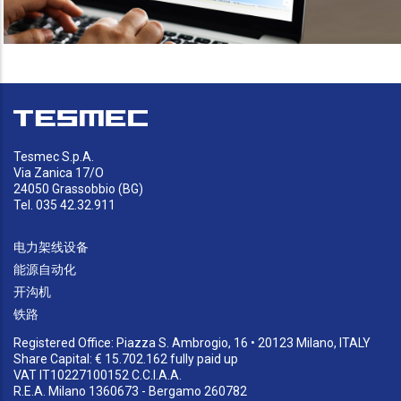
Tesmec S.p.A.
Via Zanica 17/O
24050 Grassobbio (BG)
Tel. 035 42.32.911
电力架线设备
能源自动化
开沟机
铁路
Registered Office: Piazza S. Ambrogio, 16 • 20123 Milano, ITALY
Share Capital: € 15.702.162 fully paid up
VAT IT10227100152 C.C.I.A.A.
R.E.A. Milano 1360673 - Bergamo 260782