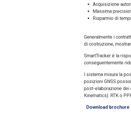
Acquisizione autom
Massima precisio
Risparmio di tempo
Generalmente i contratt
di costruzione, mostran
SmartTracker è la risp
conseguentemente ridu
l sistema misura la po
posizioni GNSS possono
post-elaborazione dei 
Kinematics). RTK o PPK
Download brochure