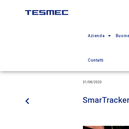
Skip
to
main
Main
content
navigation
Azienda
Busine
Contatti
31/08/2020
SmarTracker -