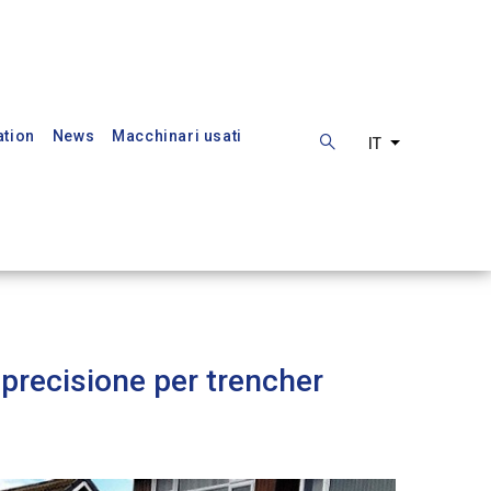
ation
News
Macchinari usati
IT
List additiona
a precisione per trencher