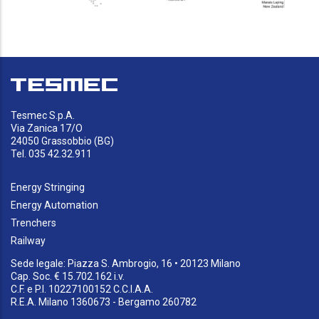
Tesmec S.p.A.
Via Zanica 17/O
24050 Grassobbio (BG)
Tel. 035 42.32.911
Energy Stringing
Energy Automation
Trenchers
Railway
Sede legale: Piazza S. Ambrogio, 16 • 20123 Milano
Cap. Soc. € 15.702.162 i.v.
C.F. e P.I. 10227100152 C.C.I.A.A.
R.E.A. Milano 1360673 - Bergamo 260782