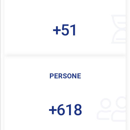
+
56
PERSONE
+
672