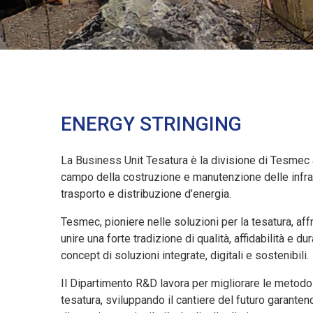
ENERGY STRINGING
La Business Unit Tesatura è la divisione di Tesmec a
campo della costruzione e manutenzione delle infras
trasporto e distribuzione d’energia.
Tesmec, pioniere nelle soluzioni per la tesatura, affr
unire una forte tradizione di qualità, affidabilità e d
concept di soluzioni integrate, digitali e sostenibili.
Il Dipartimento R&D lavora per migliorare le metodo
tesatura, sviluppando il cantiere del futuro garante
14 APR, 2026
-LINE: La Nuova Gamma