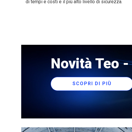
di tempi e costi e il più alto livello di sicurezza.
erground
Tesmec @Netzbau (Germani
Novità Teo 
SCOPRI DI PIÙ