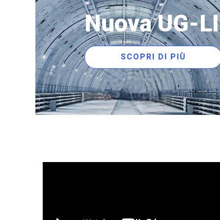
Nuova UG-L
SCOPRI DI PIÙ
Go electric!