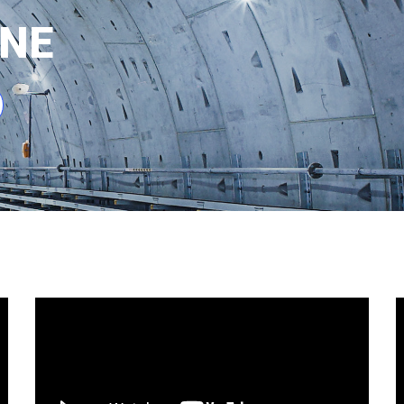
INE
A.R.I.