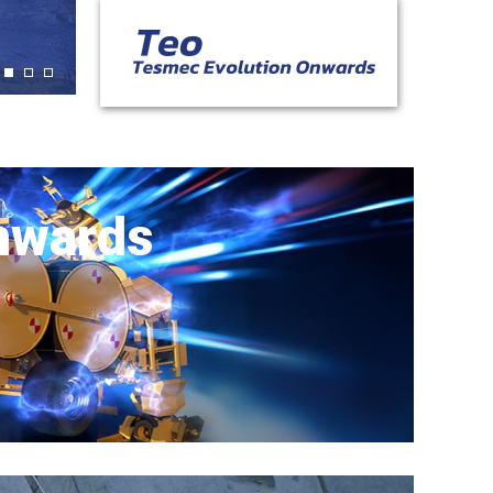
A.R.I. – La Nuova Era Del Controllo Funi
nwards