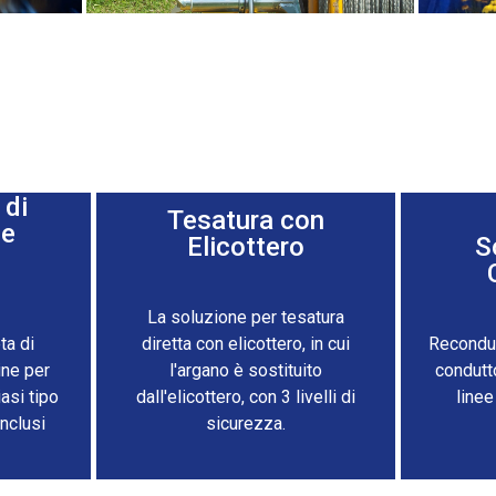
 di
Tesatura con
ee
Elicottero
S
La soluzione per tesatura
a di
diretta con elicottero, in cui
Reconduc
ine per
l'argano è sostituito
condutt
iasi tipo
dall'elicottero, con 3 livelli di
linee
nclusi
sicurezza.