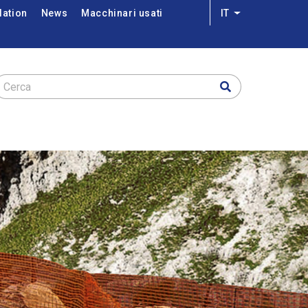
lation
News
Macchinari usati
IT
List additional a
Cerca