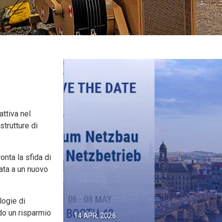
ttiva nel
trutture di
onta la sfida di
urata a un nuovo
logie di
ndo un risparmio
14 APR, 2026