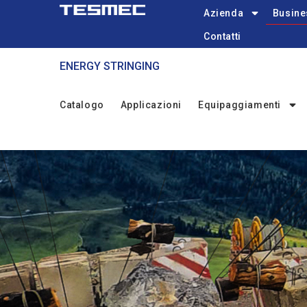
Main
Skip
Azienda
Busine
navigation
to
Contatti
main
content
ENERGY STRINGING
STRINGING
Catalogo
Applicazioni
Equipaggiamenti
Menu