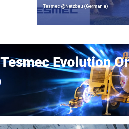
a)
Tesmec @IEEE (Chicago, US)
- Tesmec Evolution O