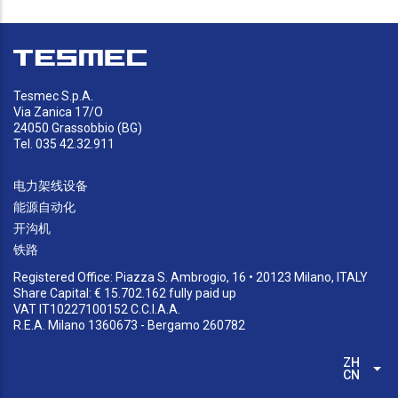
Tesmec S.p.A.
Via Zanica 17/O
24050 Grassobbio (BG)
Tel. 035 42.32.911
电力架线设备
能源自动化
开沟机
铁路
Registered Office: Piazza S. Ambrogio, 16 • 20123 Milano, ITALY
Share Capital: € 15.702.162 fully paid up
VAT IT10227100152 C.C.I.A.A.
R.E.A. Milano 1360673 - Bergamo 260782
ZH-
列
CN