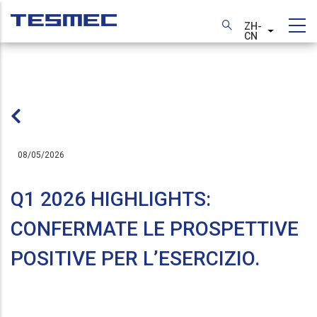
跳
转
ZH-
列出额外
CN
到
主
要
内
容
08/05/2026
Q1 2026 HIGHLIGHTS:
CONFERMATE LE PROSPETTIVE
POSITIVE PER L’ESERCIZIO.