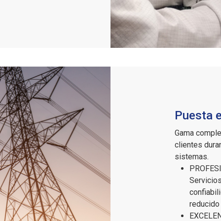
Puesta e
Gama complet
clientes dura
sistemas.
PROFES
Servicio
confiabil
reducido 
EXCELE