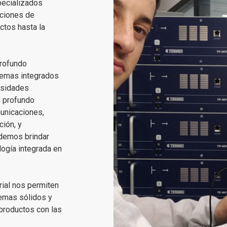
pecializados
uciones de
ctos hasta la
profundo
temas integrados
esidades
o profundo
unicaciones,
ción, y
odemos brindar
logía integrada en
rial nos permiten
temas sólidos y
productos con las