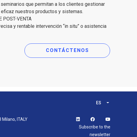
 seminarios que permitan a los clientes gestionar
 eficaz nuestros productos y sistemas.
E POST-VENTA
ecisa y rentable intervención “in situ” o asistencia
CONTÁCTENOS
ES
Lista adicional
3 Milano, ITALY
Subscribe to the
newsletter