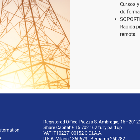
Cursos y
de forma
SOPORT
Rápida pr
remota.
Registered Office: Piazza S. Ambrogio, 16 • 2012
Share Capital: € 15.702.162 fully paid up
utomation
VAT IT10227100152 C.C.I.A.A.
s
R.E.A. Milano 1360673 - Bergamo 260782