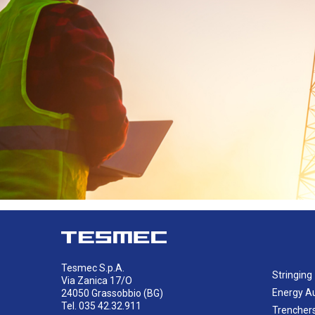
Tesmec S.p.A.
Stringing
Via Zanica 17/O
Energy A
24050 Grassobbio (BG)
Tel. 035 42.32.911
Trencher