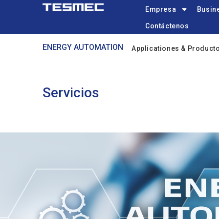
Main
Pasar
Empresa
Busine
navigation
al
Contáctenos
contenido
Automation
principal
ENERGY AUTOMATION
Applicationes & Product
Menu
Servicios