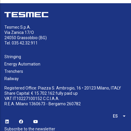
Tesmec S.p.A.
Via Zanica 17/O
24050 Grassobbio (BG)
Tel. 035 42.32.911
Stringing
Energy Automation
Trenchers
Railway
Registered Office: Piazza S. Ambrogio, 16 • 20123 Milano, ITALY
Share Capital: € 15.702.162 fully paid up
VAT IT10227100152 C.C.I.A.A.
R.E.A. Milano 1360673 - Bergamo 260782
ES
Lis
Subscribe to the newsletter