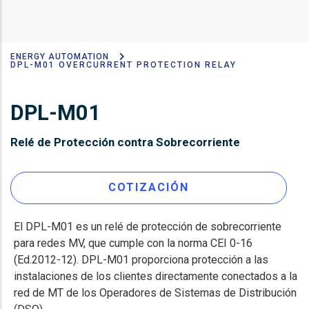
ENERGY AUTOMATION
Sobrescribir
DPL-M01 OVERCURRENT PROTECTION RELAY
enlaces
de
DPL-M01
ayuda
Relé de Protección contra Sobrecorriente
a
la
COTIZACIÓN
navegación
El DPL-M01 es un relé de protección de sobrecorriente
para redes MV, que cumple con la norma CEI 0-16
(Ed.2012-12). DPL-M01 proporciona protección a las
instalaciones de los clientes directamente conectados a la
red de MT de los Operadores de Sistemas de Distribución