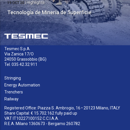
|
Highlights
19 OCT 20
Tecnología de Minería de Superficie
Tesmec S.p.A.
Via Zanica 17/O
24050 Grassobbio (BG)
Tel. 035 42.32.911
Stringing
Energy Automation
Trenchers
Railway
Registered Office: Piazza S. Ambrogio, 16 • 20123 Milano, ITALY
Share Capital: € 15.702.162 fully paid up
VAT IT10227100152 C.C.I.A.A.
R.E.A. Milano 1360673 - Bergamo 260782