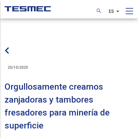
Pasar
al
ES
Lista adic
contenido
principal
20/10/2020
Orgullosamente creamos
zanjadoras y tambores
fresadores para minería de
superficie