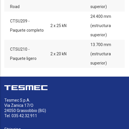
Road
superior)
24.400 mm
CTSU209 -
2 x 25 kN
(estructura
Paquete completo
superior)
13.700 mm
CTSU210 -
2 x 20 kN
(estructura
Paquete ligero
superior)
Tesmec S.p.A.
Via Zanica 17/O
24050 Grassobbio (BG)
Tel. 035 42.32.911