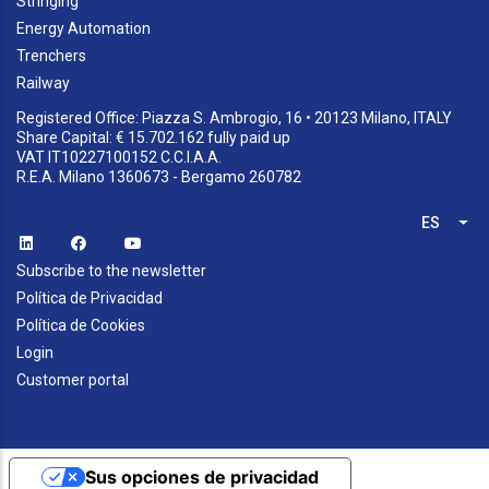
Stringing
Energy Automation
Trenchers
Railway
Registered Office: Piazza S. Ambrogio, 16 • 20123 Milano, ITALY
Share Capital: € 15.702.162 fully paid up
VAT IT10227100152 C.C.I.A.A.
R.E.A. Milano 1360673 - Bergamo 260782
ES
Lis
Subscribe to the newsletter
Política de Privacidad
Política de Cookies
Login
Customer portal
Sus opciones de privacidad