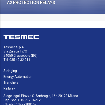
A2 PROTECTION RELAYS
Tesmec S.p.A.
Via Zanica 17/O
24050 Grassobbio (BG)
Tel. 035 42.32.911
Stringing
Energy Automation
Trenchers
Railway
Siège legal: Piazza S. Ambrogio, 16 • 20123 Milano
Cap. Soc. € 15.702.162 i.v.
C.F. e P.I. 10227100152