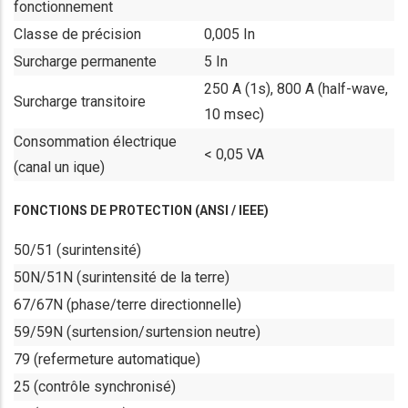
fonctionnement
Classe de précision
0,005 In
Surcharge permanente
5 In
250 A (1s), 800 A (half-wave,
Surcharge transitoire
10 msec)
Consommation électrique
< 0,05 VA
(canal un ique)
FONCTIONS DE PROTECTION (ANSI / IEEE)
50/51 (surintensité)
50N/51N (surintensité de la terre)
67/67N (phase/terre directionnelle)
59/59N (surtension/surtension neutre)
79 (refermeture automatique)
25 (contrôle synchronisé)