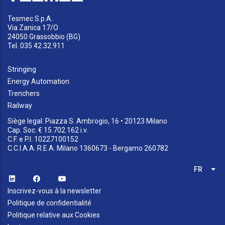
Tesmec S.p.A.
Via Zanica 17/O
24050 Grassobbio (BG)
Tel. 035 42.32.911
Stringing
Energy Automation
Trenchers
Railway
Siège legal: Piazza S. Ambrogio, 16 • 20123 Milano
Cap. Soc. € 15.702.162 i.v.
C.F. e P.I. 10227100152
C.C.I.A.A. R.E.A. Milano 1360673 - Bergamo 260782
FR
Lis
Inscrivez-vous à la newsletter
Politique de confidentialité
Politique relative aux Cookies