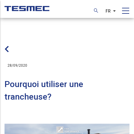
Aller
au
FR
Lister les
contenu
principal
28/09/2020
Pourquoi utiliser une
trancheuse?