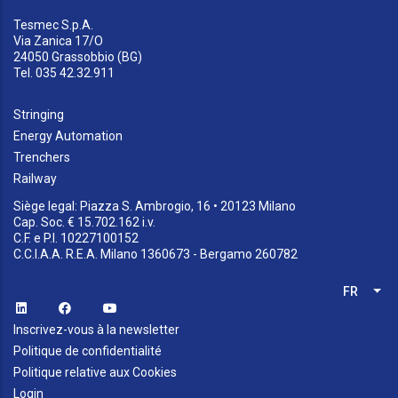
Tesmec S.p.A.
Via Zanica 17/O
24050 Grassobbio (BG)
Tel. 035 42.32.911
Stringing
Energy Automation
Trenchers
Railway
Siège legal: Piazza S. Ambrogio, 16 • 20123 Milano
Cap. Soc. € 15.702.162 i.v.
C.F. e P.I. 10227100152
C.C.I.A.A. R.E.A. Milano 1360673 - Bergamo 260782
FR
Lis
Inscrivez-vous à la newsletter
Politique de confidentialité
Politique relative aux Cookies
Login