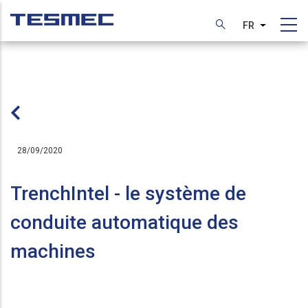
Aller
au
FR
Lister les
contenu
principal
28/09/2020
TrenchIntel - le système de
conduite automatique des
machines