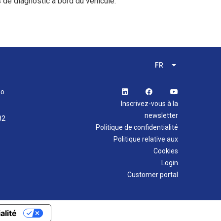
s de diagnostic à bord du véhicule.
FR
Lister les acti
no
Inscrivez-vous à la
newsletter
82
Politique de confidentialité
Politique relative aux
Cookies
Login
Customer portal
alité