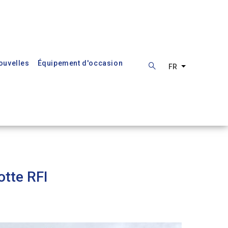
ouvelles
Équipement d'occasion
FR
Lister les ac
otte RFI