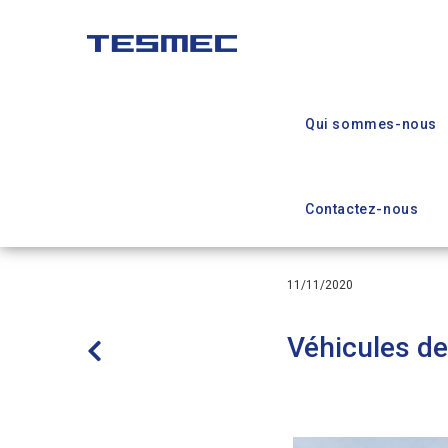
Aller
au
contenu
Main
principal
navigation
Qui sommes-nous
Contactez-nous
11/11/2020
Véhicules de