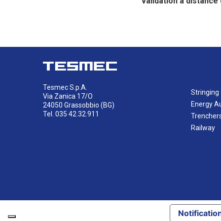
validation à distanc
Tesmec S.p.A.
Stringing
Via Zanica 17/O
Energy A
24050 Grassobbio (BG)
Tel. 035 42.32.911
Trencher
Railway
Notification