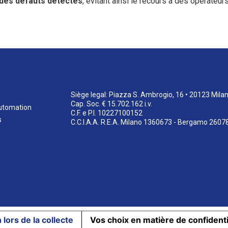
e des défauts détectés
, évitant ainsi le recours à des opérateur
Siège legal: Piazza S. Ambrogio, 16 • 20123 Mila
Cap. Soc. € 15.702.162 i.v.
utomation
C.F. e P.I. 10227100152
s
C.C.I.A.A. R.E.A. Milano 1360673 - Bergamo 2607
 lors de la collecte
Vos choix en matière de confidenti