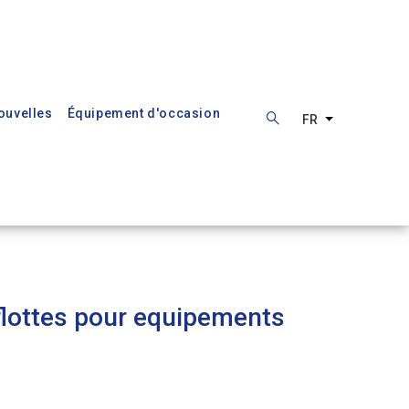
ouvelles
Équipement d'occasion
FR
Lister les ac
 flottes pour equipements