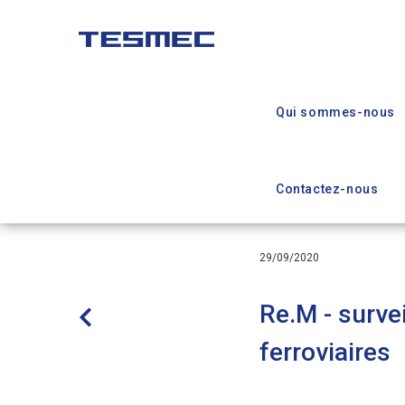
Aller
au
contenu
Main
principal
navigation
Qui sommes-nous
Contactez-nous
29/09/2020
Re.M - surve
ferroviaires