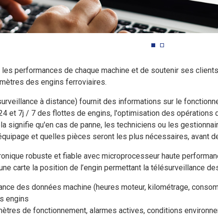
er les performances de chaque machine et de soutenir ses clie
amètres des engins ferroviaires.
rveillance à distance) fournit des informations sur le fonction
24 et 7j / 7 des flottes de engins, l'optimisation des opérations
 Cela signifie qu'en cas de panne, les techniciens ou les gestio
équipage et quelles pièces seront les plus nécessaires, avant de
ctronique robuste et fiable avec microprocesseur haute perform
une carte la position de l’engin permettant la télésurveillance d
tance des données machine (heures moteur, kilométrage, consomma
es engins
ètres de fonctionnement, alarmes actives, conditions environnemen