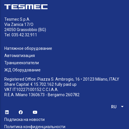
Tesmec S.p.A.
Via Zanica 17/O
24050 Grassobbio (BG)
Tel. 035 42.32.911
Натяжное оборудование
Автоматизация
Траншеекопатели
ЖД Оборудование
Registered Office: Piazza S. Ambrogio, 16 • 20123 Milano, ITALY
Share Capital: € 15.702.162 fully paid up
VAT IT10227100152 C.C.I.A.A.
R.E.A. Milano 1360673 - Bergamo 260782
RU
Спи
Подписка на новости
Политика конфиденциальности