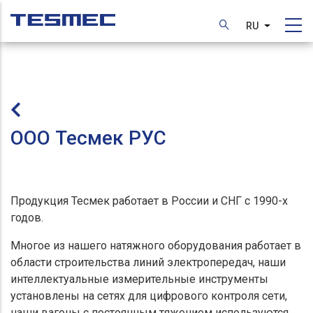
Перейти
к
RU
Список д
основному
содержанию
ООО Тесмек РУС
Продукция Тесмек работает в России и СНГ с 1990-х
годов.
Многое из нашего натяжного оборудования работает в
области строительства линий электропередач, наши
интеллектуальные измерительные инструменты
установлены на сетях для цифрового контроля сети,
наши вагоны с постоянным тяжением используются