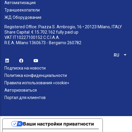
Автоматизация
Траншеекопатели
ЖД Оборудование
Registered Office: Piazza S. Ambrogio, 16 • 20123 Milano, ITALY
Share Capital: € 15.702.162 fully paid up
VAT IT10227100152 C.C.I.A.A.
R.E.A. Milano 1360673 - Bergamo 260782
RU
Спи
Подписка на новости
Политика конфиденциальности
Правила использования «cookie»
Авторизоваться
Портал для клиентов
Ваши настройки приватности