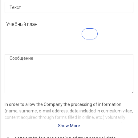
Учебный план
In order to allow the Company the processing of information
(name, surname, e-mail address, data included in curriculum vitae,
content acquired through forms filled in online, etc.) voluntarily
provided by the user when curriculum vitae is voluntarily sent and
Show More
online applications, which will be subsequently used by the Data
Controller to assess suitability in view of a potential company