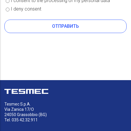
I consent to the processing of my personal data
recruitment, by starting, if required, the selection processes, it is
I deny consent
necessary that the candidate freely expresses his/her consent.
For further information on the Data Controller, Data Processors
and Processing methods, Data retention period, Methods of
communication, disclosure, transfer and access to Data, Rights of
the Data Subject and Modalities to exercise said rights, please
refer to the complete Privacy Notice. By providing your consent,
the applicant declares to have carefully read the notice pursuant
to art. 13 of the EU Regulation no. 679/2016 and to approve its
content. By denying your consent, the Company cannot process
the personal data provided.
Tesmec S.p.A.
Via Zanica 17/O
24050 Grassobbio (BG)
Tel. 035 42.32.911