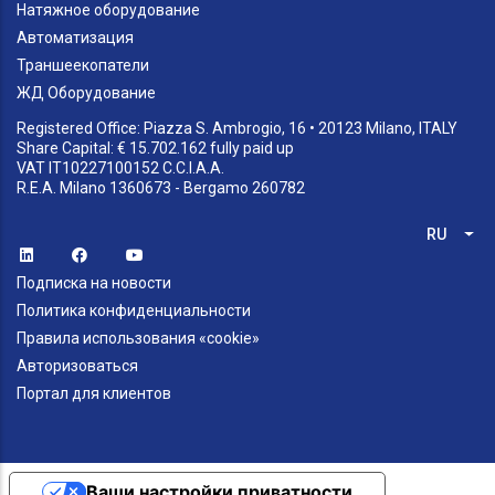
Натяжное оборудование
Автоматизация
Траншеекопатели
ЖД Оборудование
Registered Office: Piazza S. Ambrogio, 16 • 20123 Milano, ITALY
Share Capital: € 15.702.162 fully paid up
VAT IT10227100152 C.C.I.A.A.
R.E.A. Milano 1360673 - Bergamo 260782
RU
Спи
Подписка на новости
Политика конфиденциальности
Правила использования «cookie»
Авторизоваться
Портал для клиентов
Ваши настройки приватности