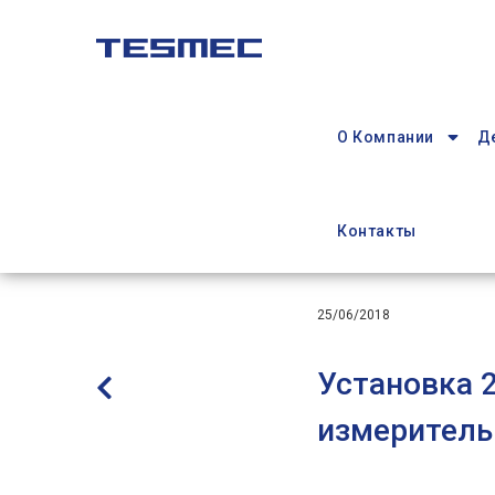
Перейти
к
основному
Main
содержанию
navigation
О Компании
Д
Контакты
25/06/2018
Установка 
измеритель