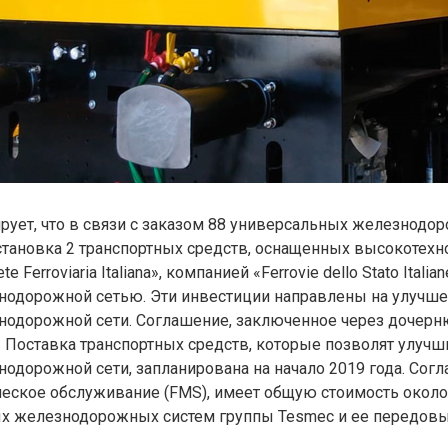
нсирует, что в связи с заказом 88 универсальных железно
установка 2 транспортных средств, оснащенных высокоте
te Ferroviaria Italiana», компанией «Ferrovie dello Stato Ital
одорожной сетью. Эти инвестиции направлены на улучше
одорожной сети. Соглашение, заключенное через дочернюю
 Поставка транспортных средств, которые позволят улучш
одорожной сети, запланирована на начало 2019 года. Согл
ческое обслуживание (FMS), имеет общую стоимость около
 железнодорожных систем группы Tesmec и ее передовых 