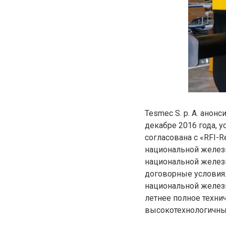
Tesmec S. p. A. ано
декабре 2016 года, 
согласована с «RFI-Re
национальной железн
национальной железн
договорные условия.
национальной железн
летнее полное техни
высокотехнологичных