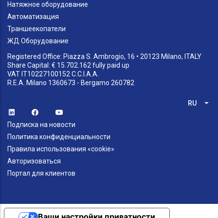
Натяжное оборудование
Автоматизация
Траншеекопатели
ЖД Оборудование
Registered Office: Piazza S. Ambrogio, 16 • 20123 Milano, ITALY
Share Capital: € 15.702.162 fully paid up
VAT IT10227100152 C.C.I.A.A.
R.E.A. Milano 1360673 - Bergamo 260782
RU
Спи
Подписка на новости
Политика конфиденциальности
Правила использования «cookie»
Авторизоваться
Портал для клиентов
Ваши настройки приватности