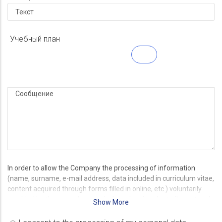
Учебный план
In order to allow the Company the processing of information
(name, surname, e-mail address, data included in curriculum vitae,
content acquired through forms filled in online, etc.) voluntarily
provided by the user when curriculum vitae is voluntarily sent and
Show More
online applications, which will be subsequently used by the Data
Controller to assess suitability in view of a potential company