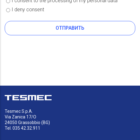
I consent to the processing of my personal data
recruitment, by starting, if required, the selection processes, it is
I deny consent
necessary that the candidate freely expresses his/her consent.
For further information on the Data Controller, Data Processors
and Processing methods, Data retention period, Methods of
communication, disclosure, transfer and access to Data, Rights of
the Data Subject and Modalities to exercise said rights, please
refer to the complete Privacy Notice. By providing your consent,
the applicant declares to have carefully read the notice pursuant
to art. 13 of the EU Regulation no. 679/2016 and to approve its
content. By denying your consent, the Company cannot process
the personal data provided.
Tesmec S.p.A.
Via Zanica 17/O
24050 Grassobbio (BG)
Tel. 035 42.32.911