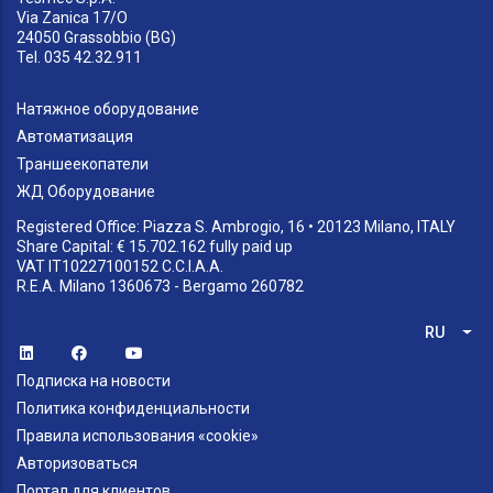
Via Zanica 17/O
24050 Grassobbio (BG)
Tel. 035 42.32.911
Натяжное оборудование
Автоматизация
Траншеекопатели
ЖД Оборудование
Registered Office: Piazza S. Ambrogio, 16 • 20123 Milano, ITALY
Share Capital: € 15.702.162 fully paid up
VAT IT10227100152 C.C.I.A.A.
R.E.A. Milano 1360673 - Bergamo 260782
RU
Спи
Подписка на новости
Политика конфиденциальности
Правила использования «cookie»
Авторизоваться
Портал для клиентов