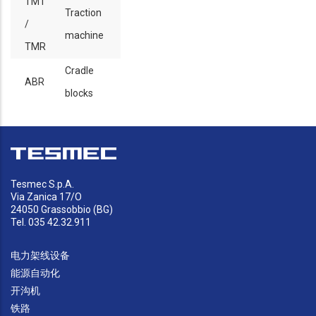
TMT
Traction
/
machine
TMR
Cradle
ABR
blocks
Tesmec S.p.A.
Via Zanica 17/O
24050 Grassobbio (BG)
Tel. 035 42.32.911
电力架线设备
能源自动化
开沟机
铁路