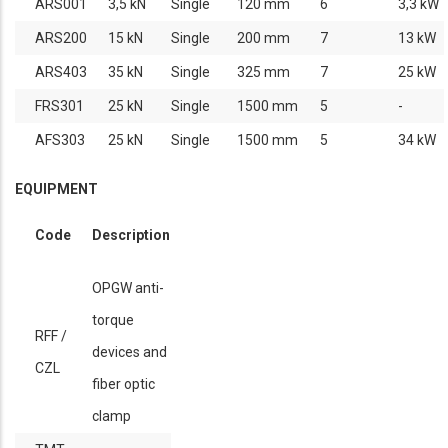
ARS001
3,5 kN
Single
120 mm
6
3,3 kW
ARS200
15 kN
Single
200 mm
7
13 kW
ARS403
35 kN
Single
325 mm
7
25 kW
FRS301
25 kN
Single
1500 mm
5
-
AFS303
25 kN
Single
1500 mm
5
34 kW
EQUIPMENT
Code
Description
OPGW anti-
torque
RFF /
devices and
CZL
fiber optic
clamp