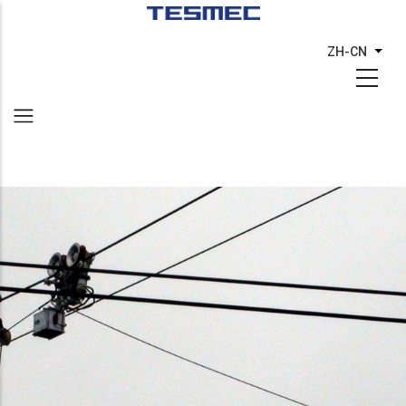
跳
转
ZH-CN
列出
到
主
要
内
容