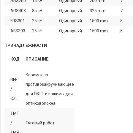
ARS200
15 кН
Одинарный
200 mm
7
ARS403
35 кН
Одинарный
325 mm
7
FRS301
25 кН
Одинарный
1500 mm
5
AFS303
25 кН
Одинарный
1500 mm
5
ПРИНАДЛЕЖНОСТИ
КОД
ОПИСАНИЕ
Коромысло
RFF
противозакручивающее
/
для ОКГТ и зажимы для
CZL
оптиковолокна
TMT
/
Тяговый робот
TMR