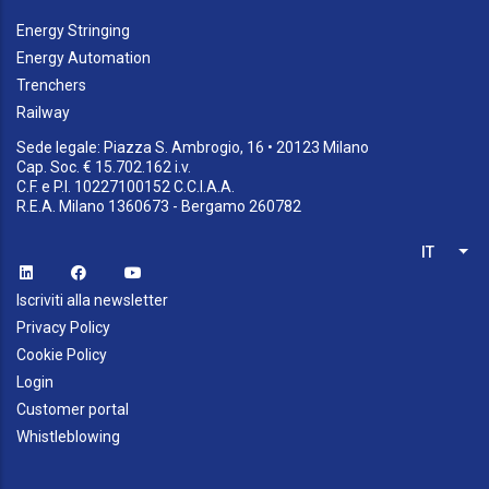
Energy Stringing
Energy Automation
Trenchers
Railway
Sede legale: Piazza S. Ambrogio, 16 • 20123 Milano
Cap. Soc. € 15.702.162 i.v.
C.F. e P.I. 10227100152 C.C.I.A.A.
R.E.A. Milano 1360673 - Bergamo 260782
IT
List
Iscriviti alla newsletter
Privacy Policy
Cookie Policy
Login
Customer portal
Whistleblowing