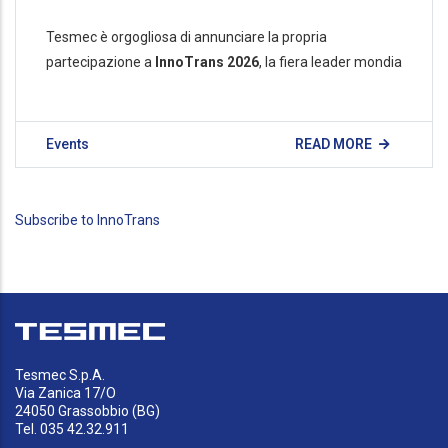
Tesmec è orgogliosa di annunciare la propria
partecipazione a
InnoTrans 2026
, la fiera leader mondia
Events
READ MORE
Subscribe to InnoTrans
Tesmec S.p.A.
Via Zanica 17/O
24050 Grassobbio (BG)
Tel. 035 42.32.911