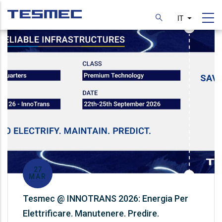
Skip
to
IT
List additi
main
content
27
MAR
Tesmec @ INNOTRANS 2026: Energia Per
Elettrificare. Manutenere. Predire.