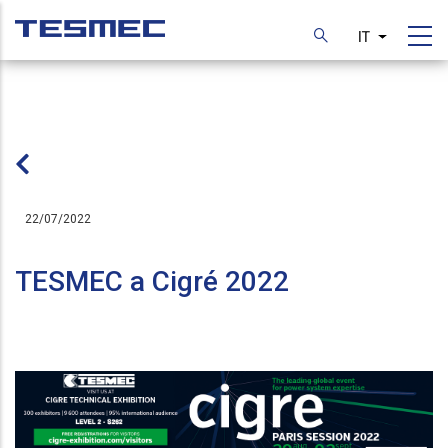
Skip
to
IT
List additi
main
content
22/07/2022
TESMEC a Cigré 2022