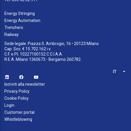
Energy Stringing
Energy Automation
Trenchers
Railway
Sede legale: Piazza S. Ambrogio, 16 • 20123 Milano
Cap. Soc. € 15.702.162 i.v.
C.F. e P.I. 10227100152 C.C.I.A.A.
R.E.A. Milano 1360673 - Bergamo 260782
IT
List
Iscriviti alla newsletter
Privacy Policy
Cookie Policy
Login
Customer portal
Whistleblowing