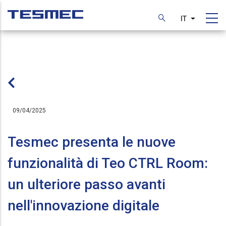
Skip
to
IT
List additi
main
content
09/04/2025
Tesmec presenta le nuove
funzionalità di Teo CTRL Room:
un ulteriore passo avanti
nell'innovazione digitale