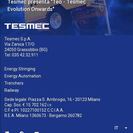
Tesmec presenta "Teo - Tesmec
Evolution Onwards"
Tesmec S.p.A.
Via Zanica 17/O
24050 Grassobbio (BG)
Tel. 035 42.32.911
Energy Stringing
Energy Automation
Trenchers
Railway
Sede legale: Piazza S. Ambrogio, 16 • 20123 Milano
Cap. Soc. € 15.702.162 i.v.
C.F. e P.I. 10227100152 C.C.I.A.A.
R.E.A. Milano 1360673 - Bergamo 260782
IT
List