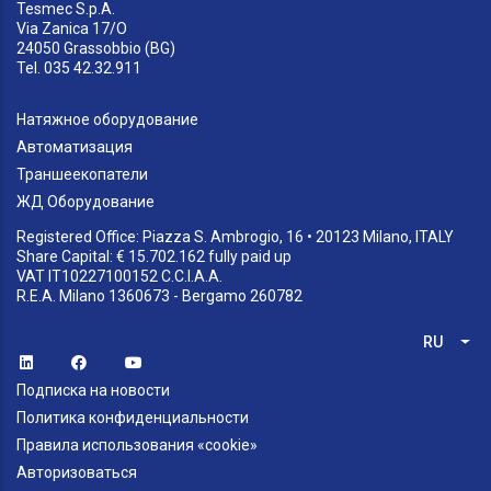
Tesmec S.p.A.
Via Zanica 17/O
24050 Grassobbio (BG)
Tel. 035 42.32.911
Натяжное оборудование
Автоматизация
Траншеекопатели
ЖД Оборудование
Registered Office: Piazza S. Ambrogio, 16 • 20123 Milano, ITALY
Share Capital: € 15.702.162 fully paid up
VAT IT10227100152 C.C.I.A.A.
R.E.A. Milano 1360673 - Bergamo 260782
RU
Спи
Подписка на новости
Политика конфиденциальности
Правила использования «cookie»
Авторизоваться