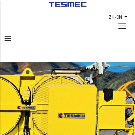
跳
转
ZH-CN
列出
到
主
要
内
容