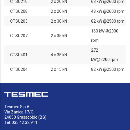
CTSU210
2 x 20 kN
63 kW @2600 rpm
CTSU208
2 x 20 kN
48 kW @2600 rpm
CTSU203
2 x 30 kN
82 kW @2500 rpm
160 kW @2300
CTSU207
2 x 35 kN
rpm
272
CTSU401
4 x 35 kN
kW@2200 rpm
CTSU204
2 x 15 kN
82 kW @2500 rpm
Tesmec S.p.A.
Via Zanica 17/O
24050 Grassobbio (BG)
Tel. 035 42.32.911