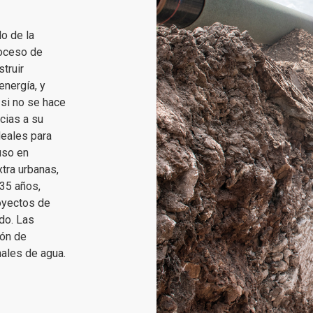
o de la
roceso de
truir
energía, y
 si no se hace
cias a su
deales para
uso en
tra urbanas,
 35 años,
oyectos de
do. Las
ión de
nales de agua.