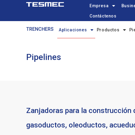
Main
Pasar
Empresa
Busine
navigation
al
Contáctenos
contenido
Trenchers-
principal
TRENCHERS
Aplicaciones
Productos
Pi
menu
Pipelines
Zanjadoras para la construcción 
gasoductos, oleoductos, acuedu