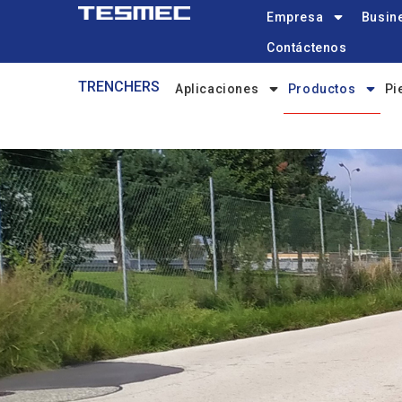
Main
Pasar
Empresa
Busine
navigation
al
Contáctenos
contenido
Trenchers-
principal
TRENCHERS
Aplicaciones
Productos
Pi
menu