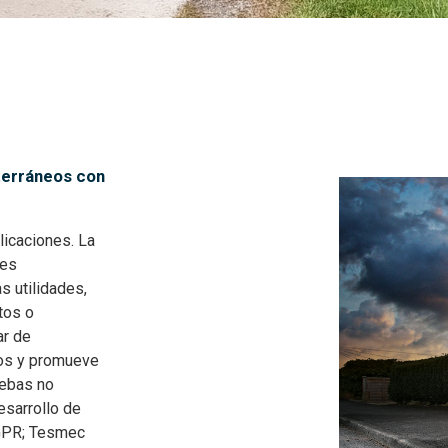
terráneos con
licaciones. La
des
as utilidades,
tos o
ar de
tos y promueve
uebas no
esarrollo de
 GPR; Tesmec