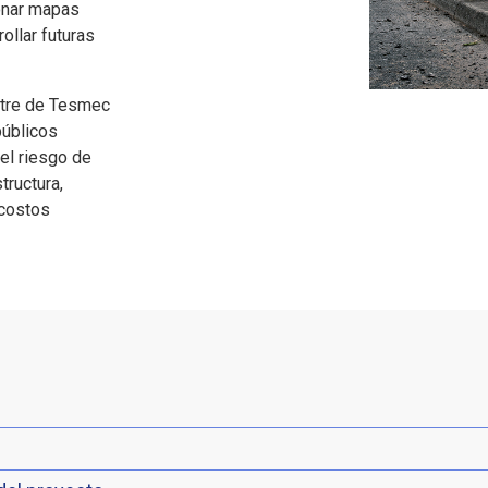
ionar mapas
ollar futuras
estre de Tesmec
públicos
el riesgo de
tructura,
 costos