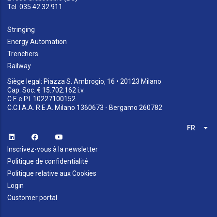
Tel. 035 42.32.911
Stringing
Energy Automation
Trenchers
Railway
Siège legal: Piazza S. Ambrogio, 16 • 20123 Milano
Cap. Soc. € 15.702.162 i.v.
C.F. e P.I. 10227100152
C.C.I.A.A. R.E.A. Milano 1360673 - Bergamo 260782
FR
Lis
Inscrivez-vous à la newsletter
Politique de confidentialité
Politique relative aux Cookies
Login
Customer portal