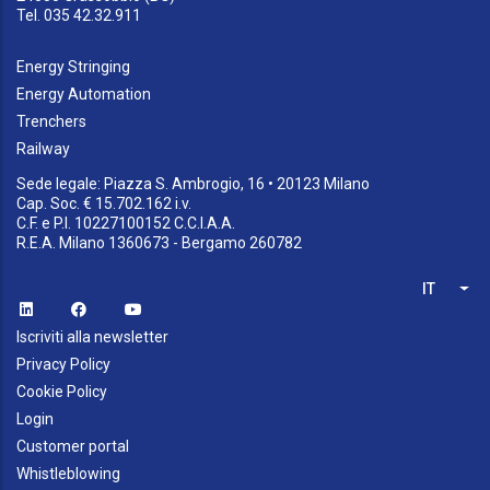
Tel. 035 42.32.911
Energy Stringing
Energy Automation
Trenchers
Railway
Sede legale: Piazza S. Ambrogio, 16 • 20123 Milano
Cap. Soc. € 15.702.162 i.v.
C.F. e P.I. 10227100152 C.C.I.A.A.
R.E.A. Milano 1360673 - Bergamo 260782
IT
List
Iscriviti alla newsletter
Privacy Policy
Cookie Policy
Login
Customer portal
Whistleblowing