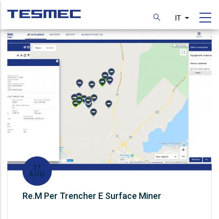
Skip
to
IT
List additi
main
content
31
AUG
Re.M Per Trencher E Surface Miner