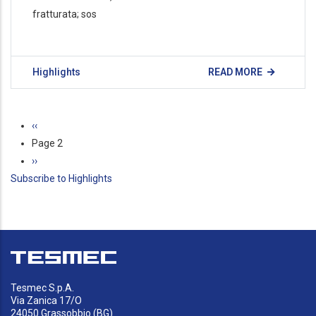
fratturata; sos
Highlights
READ MORE
Pagination
Previous
‹‹
page
Page 2
Next
››
Subscribe to Highlights
page
Tesmec S.p.A.
Via Zanica 17/O
24050 Grassobbio (BG)