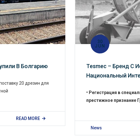
30
JUN
упили В Болгарию
Tesmec – Бренд С 
Национальный Инт
поставку 20 дрезин для
тной
• Регистрация в специа
престижное признание Г
READ MORE
News