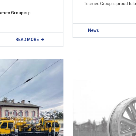
Tesmec Group is proud to 
smec Group
is p
News
READ MORE