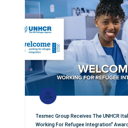
20
JUN
Tesmec Group Receives The UNHCR Ital
Working For Refugee Integration" Awar