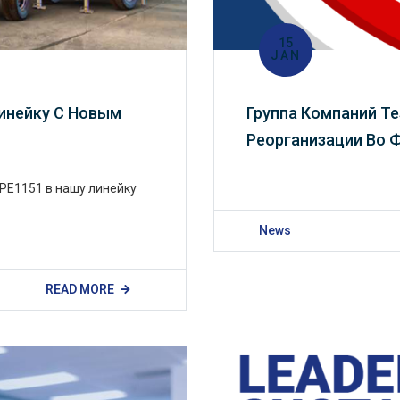
15
JAN
инейку С Новым
Группа Компаний T
Реорганизации Во 
PE1151 в нашу линейку
News
READ MORE