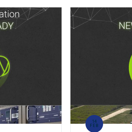
14
FEB