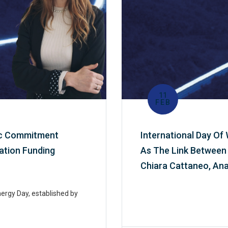
11
FEB
mec Commitment
International Day Of
ation Funding
As The Link Between 
Chiara Cattaneo, Ana
nergy Day, established by