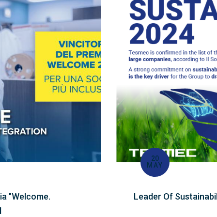
20
MAY
ia "Welcome.
Leader Of Sustainabi
d