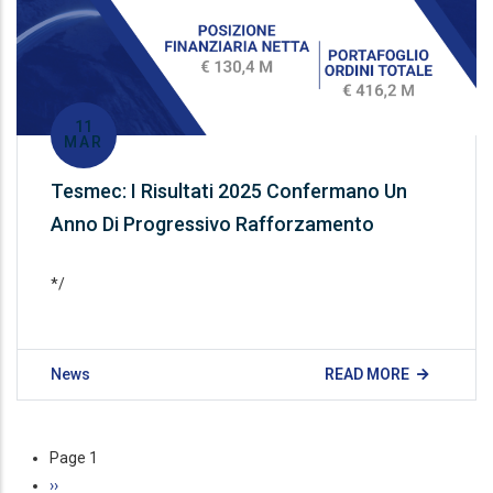
11
MAR
Tesmec: I Risultati 2025 Confermano Un
Anno Di Progressivo Rafforzamento
*/
News
READ MORE
Pagination
Page 1
Next
››