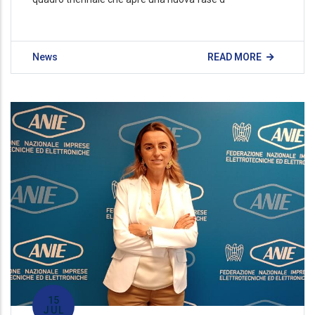
News
READ MORE
15
JUL