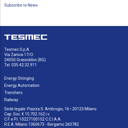
Subscribe to News
page
Tesmec S.p.A.
Via Zanica 17/O
24050 Grassobbio (BG)
Tel. 035 42.32.911
Energy Stringing
Energy Automation
Trenchers
Railway
Sede legale: Piazza S. Ambrogio, 16 • 20123 Milano
Cap. Soc. € 15.702.162 i.v.
C.F. e P.I. 10227100152 C.C.I.A.A.
R.E.A. Milano 1360673 - Bergamo 260782