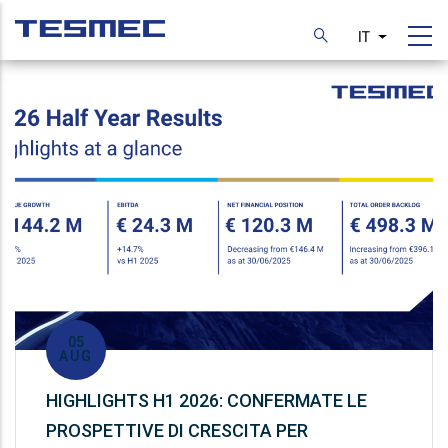
Skip
to
IT
List additi
main
content
05
AUG
HIGHLIGHTS H1 2026: CONFERMATE LE
PROSPETTIVE DI CRESCITA PER